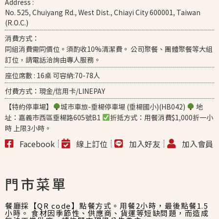
Address :
No. 525, Chuiyang Rd., West Dist., Chiayi City 600001, Taiwan
(R.O.C.)
消費方式：
同組消費需同價位。須酌收10%清潔費。 公司聚餐、團體聚餐等大組
訂位，請電話洽詢由專人服務。
座位席數 : 16桌 可容納:70-78人
付費方式：現金/信用卡/LINEPAY
【特約停車場】
城市車旅-垂楊停車場 (垂楊國小)(HB042)
地
址：嘉義市西區垂楊路605號B1
折抵方式：用餐消費$1,000折一小
時 上限3小時。
Facebook
線上訂位
加入好友
加入會員
門市菜單
餐廳採【QR code】點餐方式。用餐2小時，最後點餐1.5
小時。 食材因季節性、供應商、貨運等短缺問題，而造成