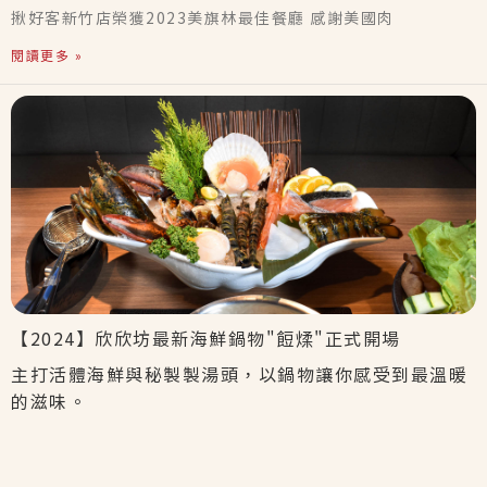
揪好客新竹店榮獲2023美旗林最佳餐廳 感謝美國肉
閱讀更多 »
【2024】欣欣坊最新海鮮鍋物"餖煣"正式開場
主打活體海鮮與秘製製湯頭，以鍋物讓你感受到最溫暖
的滋味。