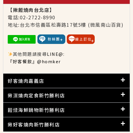
【揪餖燒肉台北店】
電話:02-2722-8990
地址:台北市信義區松壽路17號5樓
(微風南山百貨)
其他問題請搜尋
LINE@:
『好客餐飲』@homker
好客燒肉嘉義店
揪㵑燒肉定食新竹勝利店
餖煣海鮮鍋物新竹勝利店
揪好客燒肉新竹勝利店