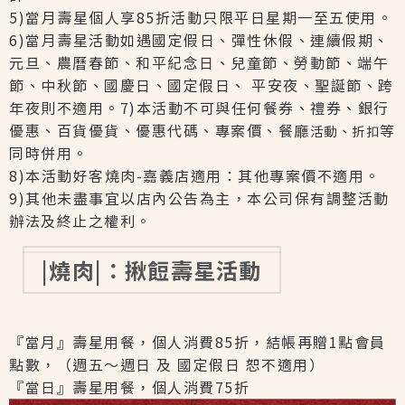
5)當月壽星個人享85折活動只限平日星期一至五使用。
6)當月壽星活動如遇國定假日、彈性休假、連續假期、
元旦、農曆春節、和平紀念日、兒童節、勞動節、端午
節、中秋節、國慶日、國定假日、 平安夜、聖誕節、跨
年夜則不適用。7)本活動不可與任何餐券、禮券、銀行
優惠、百貨優貨、優惠代碼、專案價、餐廳
等
活動、折扣
同時併用。
8)本活動好客燒肉-嘉義店適用：其他專案價不適用。
9)其他未盡事宜以店內公告為主，本公司保有調整活動
辦法及終止之權利。
|燒肉|：揪餖壽星活動
『當月』壽星用餐，個人消費85折，結帳再贈1點會員
點數，（週五～週日 及 國定假日 恕不適用）
『當日』壽星用餐，個人消費75折