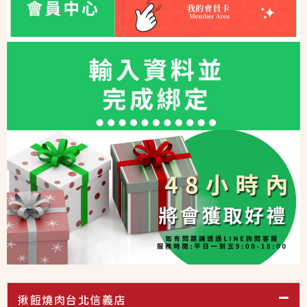
揪餖燒肉台北信義店