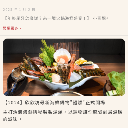
2025 年 1 月 2 日
【年終尾牙怎麼辦？來一場火鍋海鮮盛宴！】 小青龍+
閱讀更多 »
【2024】欣欣坊最新海鮮鍋物"餖煣"正式開場
主打活體海鮮與秘製製湯頭，以鍋物讓你感受到最溫暖
的滋味。