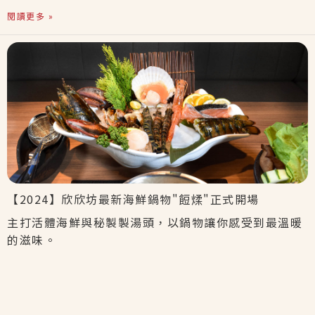
閱讀更多 »
【2024】欣欣坊最新海鮮鍋物"餖煣"正式開場
主打活體海鮮與秘製製湯頭，以鍋物讓你感受到最溫暖
的滋味。