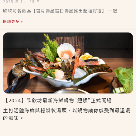
2025 年 7 月 15 日
欣欣坊餐飲為【當月壽星當日壽星推出超福好禮】 一起
閱讀更多 »
【2024】欣欣坊最新海鮮鍋物"餖煣"正式開場
主打活體海鮮與秘製製湯頭，以鍋物讓你感受到最溫暖
的滋味。