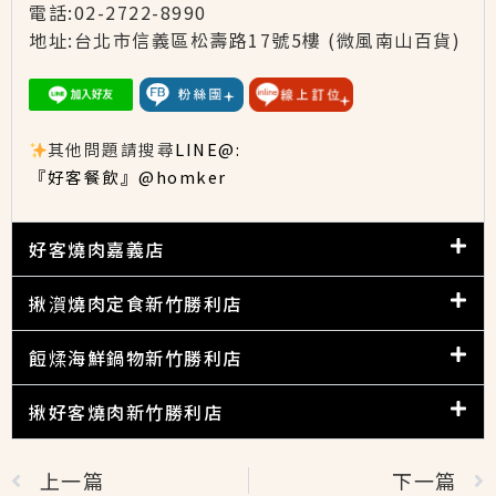
電話:02-2722-8990
地址:台北市信義區松壽路17號5樓
(微風南山百貨)
其他問題請搜尋
LINE@:
『好客餐飲』@homker
好客燒肉嘉義店
揪㵑燒肉定食新竹勝利店
餖煣海鮮鍋物新竹勝利店
揪好客燒肉新竹勝利店
上一篇
下一篇