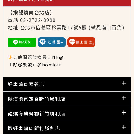
【揪餖燒肉台北店】
電話:02-2722-8990
地址:台北市信義區松壽路17號5樓
(微風南山百貨)
其他問題請搜尋
LINE@:
『好客餐飲』@homker
好客燒肉嘉義店
揪㵑燒肉定食新竹勝利店
餖煣海鮮鍋物新竹勝利店
揪好客燒肉新竹勝利店