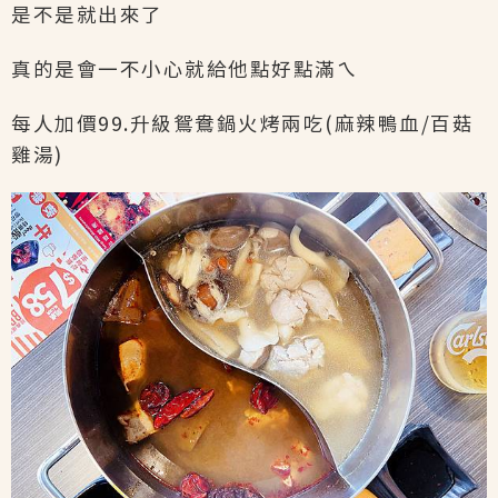
是不是就出來了
真的是會一不小心就給他點好點滿ㄟ
每人加價99.升級鴛鴦鍋火烤兩吃(麻辣鴨血/百菇
雞湯)