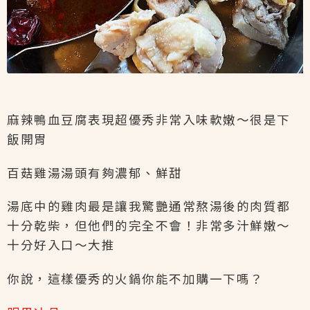
麻辣鴨血豆腐表現超優秀非常入味軟嫩～很是下
飯開胃
百菇雞湯湯頭有夠濃郁、鮮甜
湯底中的雞肉最是讓我驚艷通常熬湯後的肉質都
十分乾柴，但他們的完全不會！非常多汁鮮嫩～
十分好入口～大推
你說，這樣優秀的火鍋你能不加購一下嗎？