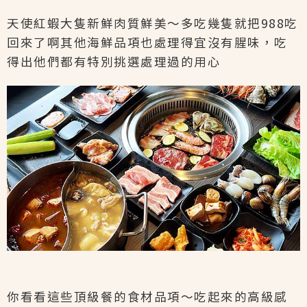
天使紅蝦大隻新鮮肉質鮮美～多吃幾隻就把988吃
回來了啊其他海鮮品項也處理得宜沒有腥味，吃
得出他們都有特別挑選處理過的用心
你看看這些頂級餐的食材品項～吃起來的高級感