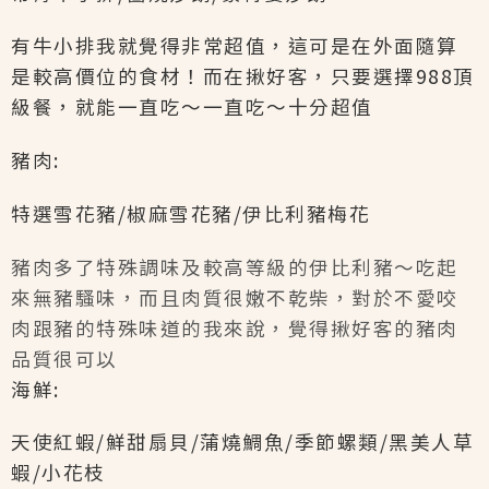
有牛小排我就覺得非常超值，這可是在外面隨算
是較高價位的食材！而在揪好客，只要選擇988頂
級餐，就能一直吃～一直吃～十分超值
豬肉:
特選雪花豬/椒麻雪花豬/伊比利豬梅花
豬肉多了特殊調味及較高等級的伊比利豬～吃起
來無豬騷味，而且肉質很嫩不乾柴，對於不愛咬
肉跟豬的特殊味道的我來說，覺得揪好客的豬肉
品質很可以
海鮮:
天使紅蝦/鮮甜扇貝/蒲燒鯛魚/季節螺類/黑美人草
蝦/小花枝