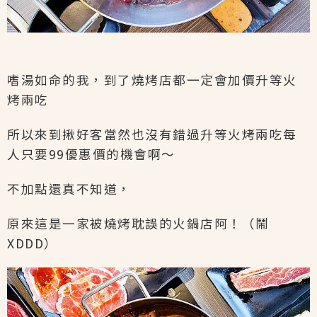
嗜湯如命的我，到了燒烤店都一定會加價升等火
烤兩吃
所以來到揪好客當然也沒有錯過升等火烤兩吃每
人只要99優惠價的機會啊～
不加點還真不知道，
原來這是一家被燒烤耽誤的火鍋店阿！（鬧
XDDD）