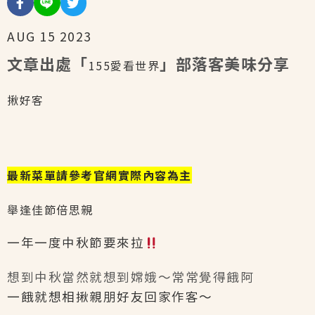
AUG
15
2023
文章出處「
」部落客美味分享
155愛看世界
揪好客
最新菜單請參考官網實際內容為主
舉逢佳節倍思親
一年一度中秋節要來拉
想到中秋當然就想到嫦娥～常常覺得餓阿
一餓就想相揪親朋好友回家作客～