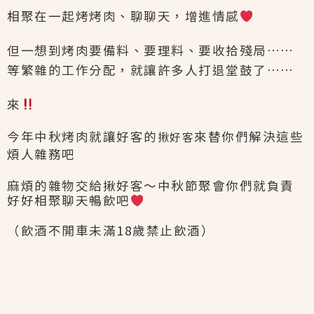
相聚在一起烤烤肉、聊聊天，增進情感
但一想到烤肉要備料、要理料、要收拾殘局⋯⋯
等繁雜的工作分配，就讓許多人打退堂鼓了⋯⋯
來
今年中秋烤肉就讓好客的
來替你們解決這些
揪好客
煩人雜務吧
麻煩的雜物交給揪好客～中秋節聚會你們就負責
好好相聚聊天暢飲吧
（飲酒不開車未滿18歲禁止飲酒）