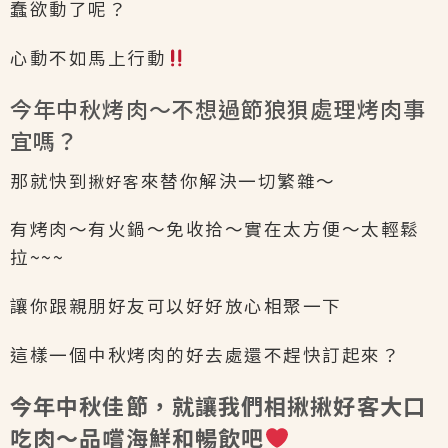
蠢欲動了呢？
心動不如馬上行動
今年中秋烤肉～不想過節狼狽處理烤肉事
宜嗎？
那就快到
來替你解決一切繁雜～
揪好客
有烤肉～有火鍋～免收拾～實在太方便～太輕鬆
拉~~~
讓你跟親朋好友可以好好放心相聚一下
這樣一個中秋烤肉的好去處還不趕快訂起來？
今年中秋佳節，就讓我們相揪揪好客大口
吃肉～品嚐海鮮和暢飲吧