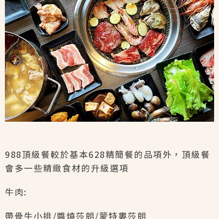
988頂級餐較於基本628精簡餐的品項外，頂級餐
會多一些精緻食材的升級選項
牛肉:
帶骨牛小排/醬燒莎朗/蒙特婁莎朗