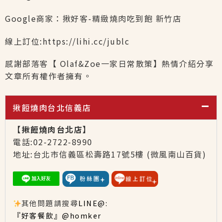
Google商家：
揪好客-精緻燒肉吃到飽 新竹店
線上訂位:
https://lihi.cc/jub
lc
感謝部落客【
Olaf&Zoe一家日常散策
】熱情介紹分享
文章所有權作者擁有。
揪餖燒肉台北信義店
【揪餖燒肉台北店】
電話:02-2722-8990
地址:台北市信義區松壽路17號5樓
(微風南山百貨)
其他問題請搜尋
LINE@:
『好客餐飲』@homker