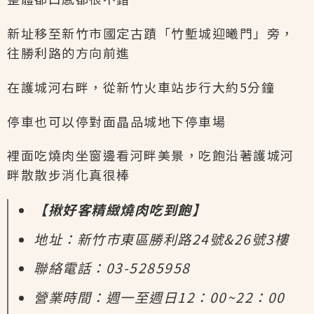
新址移至新竹市國定古蹟「竹塹城迎曦門」旁，
往勝利路的方向前進
在護城河右畔，從新竹火車站步行大約5分鐘
停車也可以停對面晶品城地下停車場
裡面吃燒肉坐窗邊看河畔美景，吃飽沿著護城河
畔散散步消化真很棒
【揪好客精緻燒肉吃到飽】
地址：新竹市東區勝利路24號&26號3樓
聯絡電話：03-5285958
營業時間：週一至週日12：00~22：00