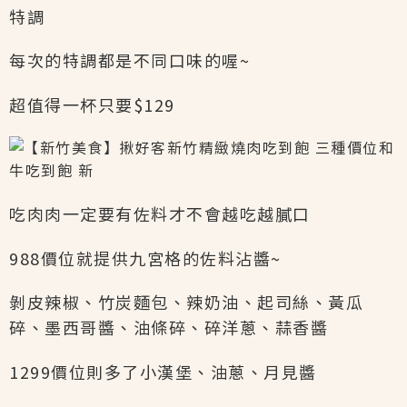
特調
每次的特調都是不同口味的喔~
超值得一杯只要$129
吃肉肉一定要有佐料才不會越吃越膩口
988價位就提供九宮格的佐料沾醬~
剝皮辣椒、竹炭麵包、辣奶油、起司絲、黃瓜
碎、墨西哥醬、油條碎、碎洋蔥、蒜香醬
1299價位則多了小漢堡、油蔥、月見醬