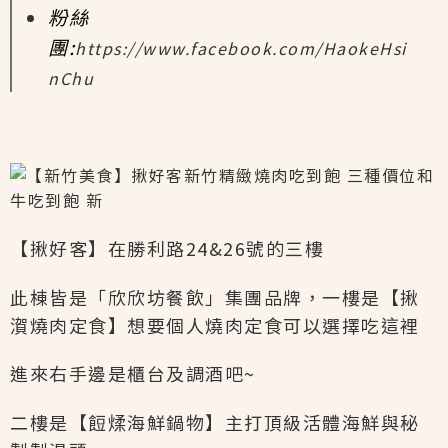
粉絲
團:
https://www.facebook.com/HaokeHsi
nChu
【揪好客】在勝利路24&26號的三樓
此棟皆是「欣欣坊餐飲」集團品牌，一樓是【揪
㵑燒肉定食】想要個人燒肉定食可以選擇吃這裡
進來右手邊是櫃台及調酒吧~
二樓是【餖煣海鮮鍋物】主打頂級活體海鮮與秘