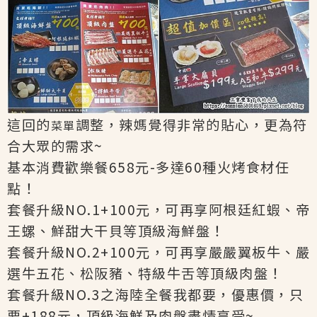
這回的
調整，辣媽覺得非常的貼心，更為符
菜單
合大眾的需求~
基本消費歡樂餐658元-多達60種火烤食材任
點！
套餐升級NO.1+100元，可再享阿根廷紅蝦、帝
王螺、鮮甜大干貝等頂級海鮮盤！
套餐升級NO.2+100元，可再享嚴嚴翼板牛、嚴
選牛五花、松阪豬、特級牛舌等頂級肉盤！
套餐升級NO.3之海陸全餐我都要，優惠價，只
要+188元，頂級海鮮及肉盤盡情享受~