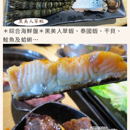
＊綜合海鮮盤＊黑美人草蝦、泰國蝦、干貝、
鮭魚及蛤蜊…