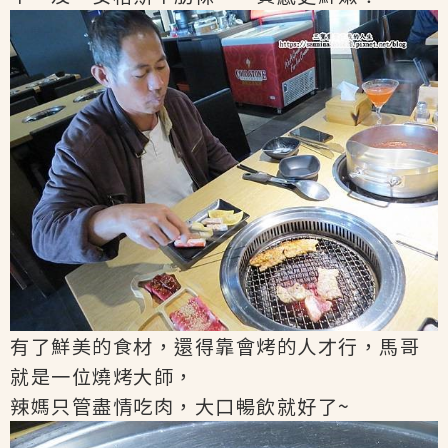
有了鮮美的食材，還得靠會烤的人才行，馬哥
就是一位燒烤大師，
辣媽只管盡情吃肉，大口暢飲就好了~