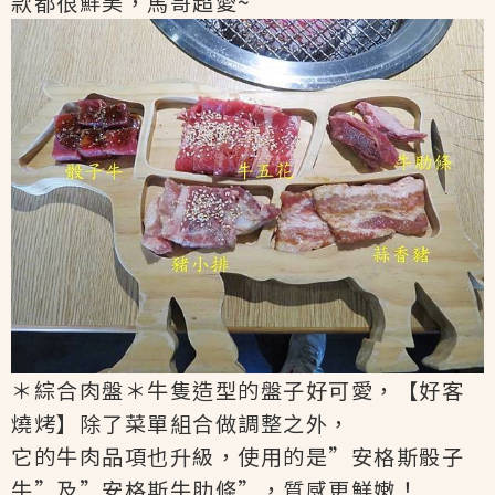
款都很鮮美，馬哥超愛~
＊綜合肉盤＊牛隻造型的盤子好可愛，【好客
燒烤】除了菜單組合做調整之外，
它的牛肉品項也升級，使用的是”安格斯骰子
牛”及”安格斯牛肋條”，質感更鮮嫩！