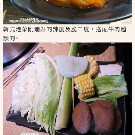
韓式泡菜剛剛好的辣度及脆口度，搭配牛肉超
讚的~