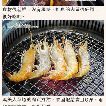
食材很新鮮，沒有腥味，鮭魚的肉質很細緻，
很好吃呢~
黑美人草蝦的肉質鮮甜，泰國蝦結實且Q彈，兩