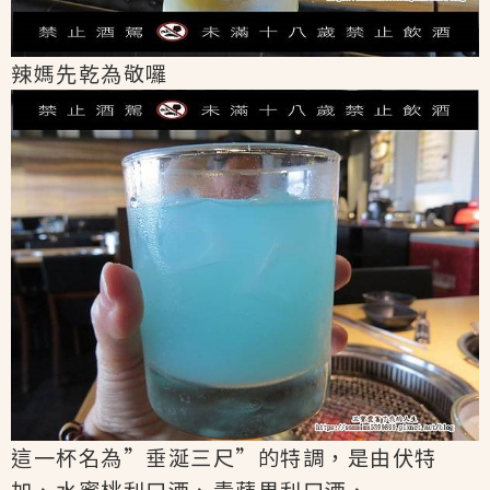
辣媽先乾為敬囉
這一杯名為”垂涎三尺”的特調，是由伏特