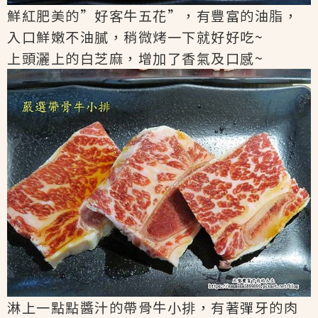
鮮紅肥美的”好客牛五花”，有豐富的油脂，
入口鮮嫩不油膩，稍微烤一下就好好吃~
上頭灑上的白芝麻，增加了香氣及口感~
淋上一點點醬汁的帶骨牛小排，有著彈牙的肉