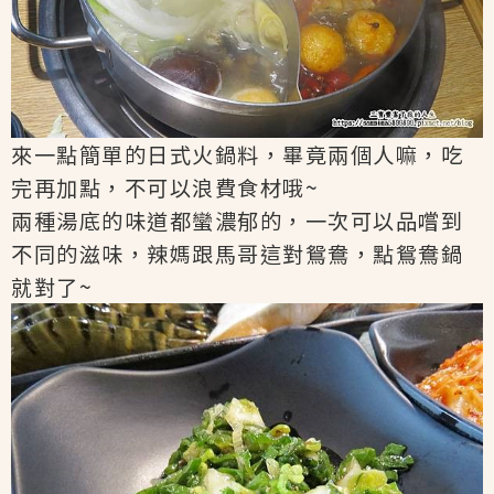
來一點簡單的日式火鍋料，畢竟兩個人嘛，吃
完再加點，不可以浪費食材哦~
兩種湯底的味道都蠻濃郁的，一次可以品嚐到
不同的滋味，辣媽跟馬哥這對鴛鴦，
點鴛鴦鍋
就對了~