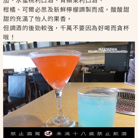
加、水蜜桃利口酒、青蘋果利口酒、
柑橘、可爾必思及新鮮檸檬調製而成，酸酸甜
甜的充滿了怡人的果香，
但調酒的後勁較強，千萬不要因為好喝而貪杯
哦！