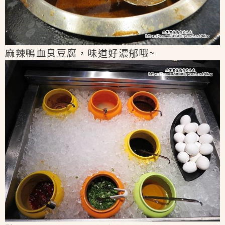
麻辣鴨血臭豆腐，味道好濃郁哦~