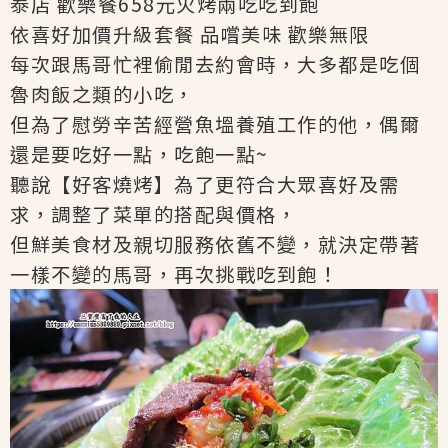
泰店 歡樂餐658元火烤兩吃吃到飽
依喜好加價升級套餐 品嚐美味 歡樂無限
每次跟馬哥忙裡偷閒去約會時，大多都是吃個
魯肉飯之類的小吃，
但為了慰勞辛苦經營魚塭養殖工作的他，偶爾
還是要吃好一點，吃飽一點~
聽說【好客燒烤】為了更符合大眾喜好及需
求，調整了菜單的搭配與價格，
但鮮美食材及親切服務依舊不變，就決定帶著
一樣不變的馬哥，再次挑戰吃到飽！