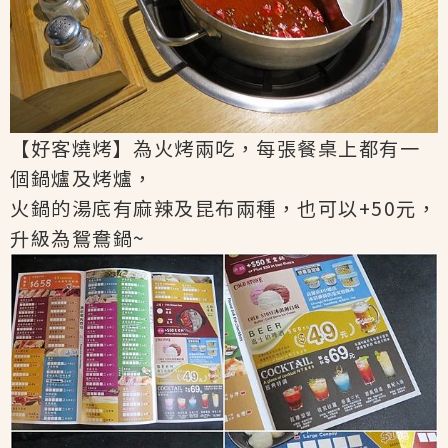
【好客燒烤】為火烤兩吃，每張餐桌上都有一
個鍋爐及烤爐，
火鍋的湯底有麻辣及昆布兩種，也可以+50元，
升級為鴛鴦鍋~