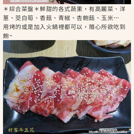
＊綜合菜盤＊鮮甜的各式蔬果，有高麗菜、洋
蔥、茭白筍、香菇、青椒、杏飽菇、玉米…
用烤的或是加入火鍋裡都可以，隨心所欲吃到
飽~